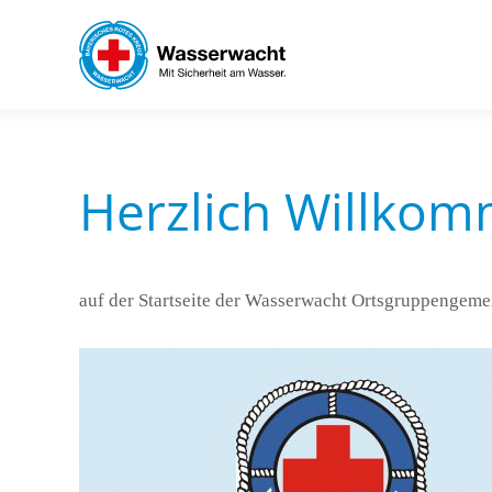
Skip to main content
Herz­lich Will­kom
auf der Start­sei­te der Was­ser­wacht Orts­grup­pen­ge­m