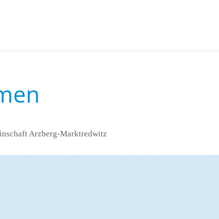
­men
ein­schaft Arz­berg-Markt­red­witz